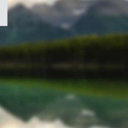
/
Symbole
du
gouvernement
du
Canada