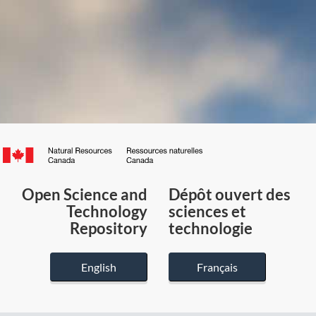
Canada.ca
/
Gouvernement
Open Science and
Dépôt ouvert des
du
Technology
sciences et
Canada
Repository
technologie
English
Français