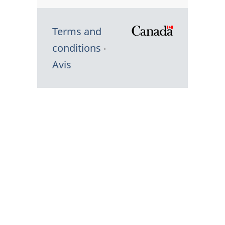
Terms and
/
conditions
Symbole
Avis
du
gouvernem
du
Canada