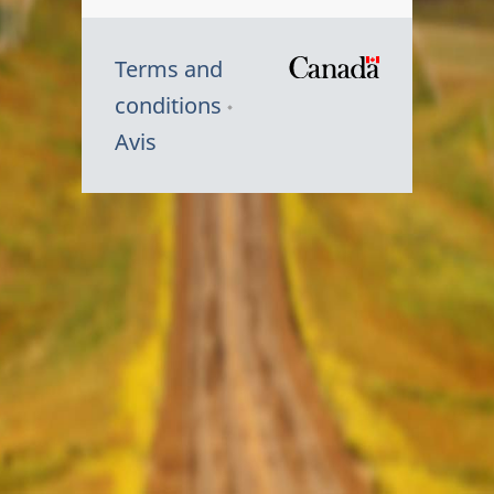
Terms and
/
conditions
Symbole
Avis
du
gouvernem
du
Canada