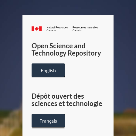
Canada.ca
/
Gouverneme
Open Science and
du
Technology Repository
Canada
English
Dépôt ouvert des
sciences et technologie
Français