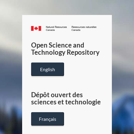
Canada.ca
/
Gouverneme
Open Science and
du
Technology Repository
Canada
English
Dépôt ouvert des
sciences et technologie
Français