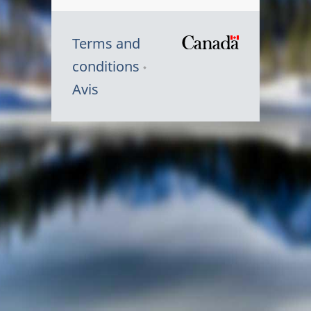
Terms and
/
conditions
Symbole
Avis
du
gouvernem
du
Canada