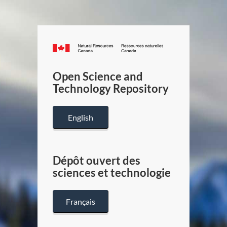
Canada.ca
/
Gouverneme
Open Science and
du
Technology Repository
Canada
English
Dépôt ouvert des
sciences et technologie
Français