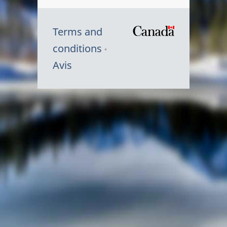
Terms and
/
conditions
Symbole
Avis
du
gouvernem
du
Canada