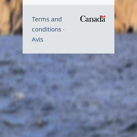
Terms and
/
conditions
Symbole
Avis
du
gouvernem
du
Canada