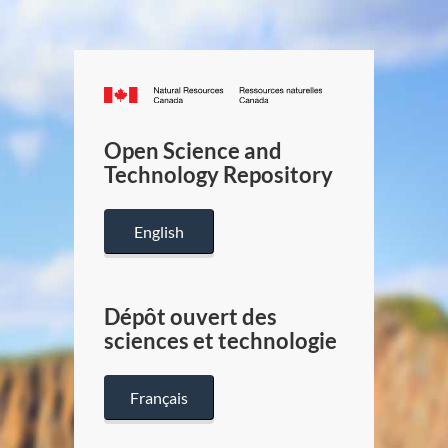
Canada.ca
/
Gouverneme
Open Science and
du
Technology Repository
Canada
English
Dépôt ouvert des
sciences et technologie
Français