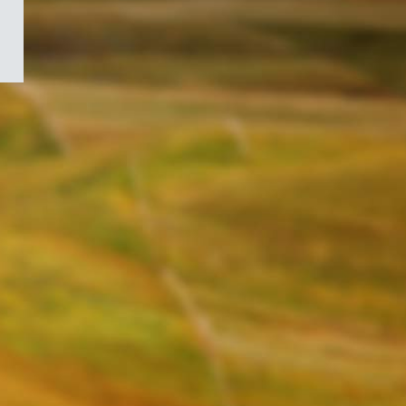
/
Symbole
du
gouvernement
du
Canada