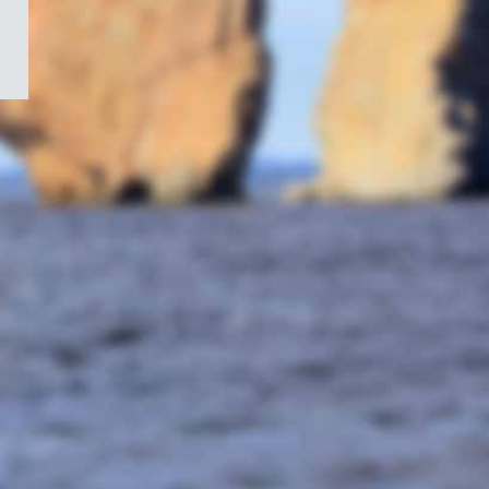
/
Symbole
du
gouvernement
du
Canada