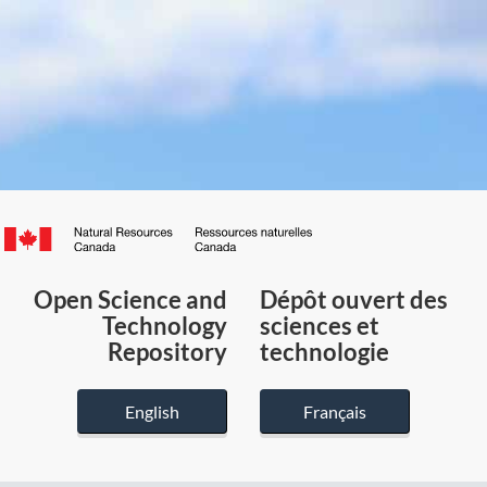
Canada.ca
/
Gouvernement
Open Science and
Dépôt ouvert des
du
Technology
sciences et
Canada
Repository
technologie
English
Français