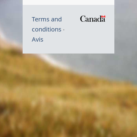
Terms and
/
conditions
Symbole
Avis
du
gouvernem
du
Canada