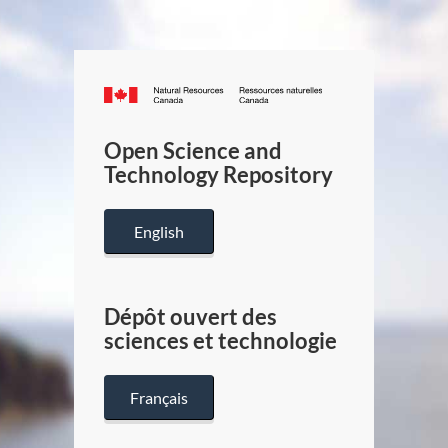
Canada.ca
/
Gouverneme
Open Science and
du
Technology Repository
Canada
English
Dépôt ouvert des
sciences et technologie
Français