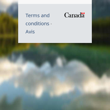
Terms and
/
conditions
Symbole
Avis
du
gouvernem
du
Canada