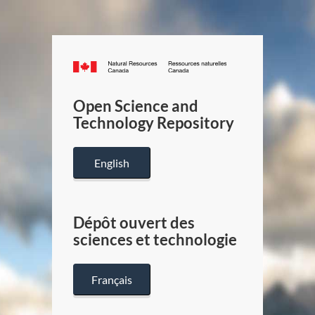
Canada.ca
/
Gouverneme
Open Science and
du
Technology Repository
Canada
English
Dépôt ouvert des
sciences et technologie
Français