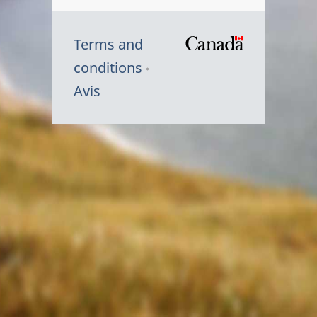
Terms and
/
conditions
Symbole
Avis
du
gouvernem
du
Canada