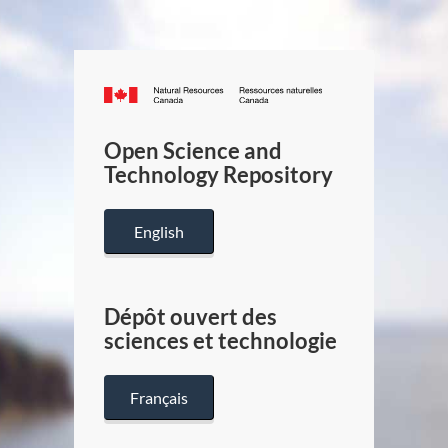
Canada.ca
/
Gouverneme
Open Science and
du
Technology Repository
Canada
English
Dépôt ouvert des
sciences et technologie
Français