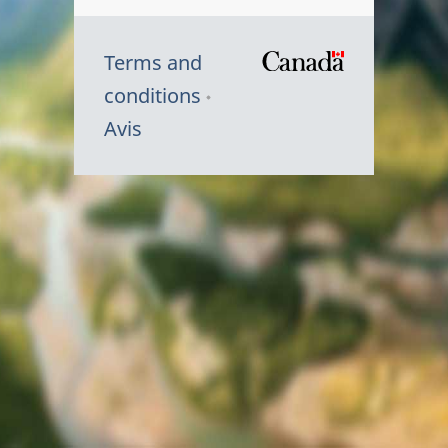
Terms and
/
conditions
Symbole
Avis
du
gouvernem
du
Canada