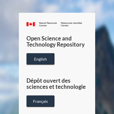
Canada.ca
/
Gouverneme
Open Science and
du
Technology Repository
Canada
English
Dépôt ouvert des
sciences et technologie
Français