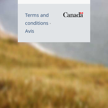
Terms and
/
conditions
Symbole
Avis
du
gouvernem
du
Canada