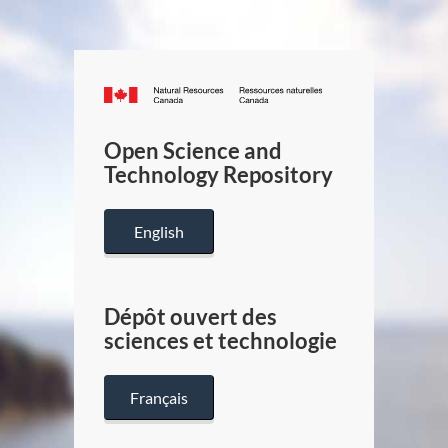
Canada.ca
/
Gouverneme
Open Science and
du
Technology Repository
Canada
English
Dépôt ouvert des
sciences et technologie
Français