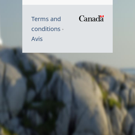
Terms and
/
conditions
Symbole
Avis
du
gouvernem
du
Canada