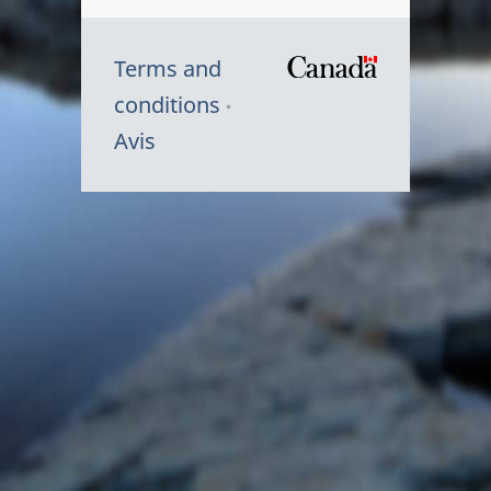
Terms and
/
conditions
Symbole
Avis
du
gouvernem
du
Canada