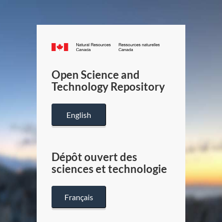
Canada.ca
/
Gouverneme
Open Science and
du
Technology Repository
Canada
English
Dépôt ouvert des
sciences et technologie
Français