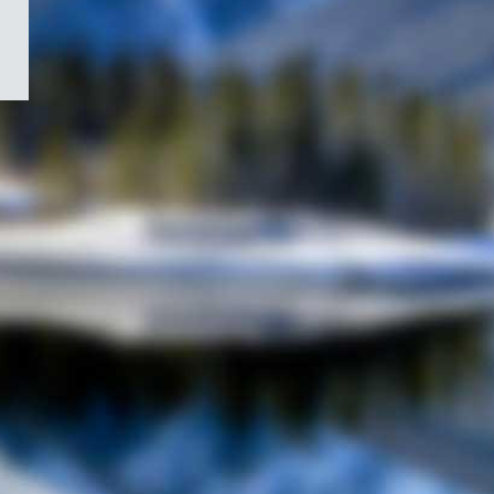
/
Symbole
du
gouvernement
du
Canada