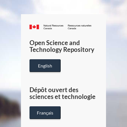
Canada.ca
/
Gouverneme
Open Science and
du
Technology Repository
Canada
English
Dépôt ouvert des
sciences et technologie
Français