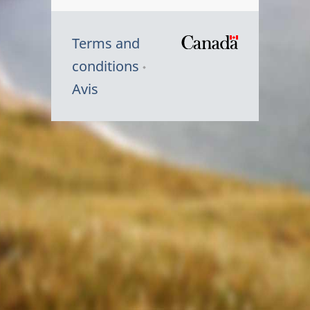
Terms and
/
conditions
Symbole
Avis
du
gouvernem
du
Canada