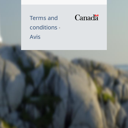
Terms and
/
conditions
Symbole
Avis
du
gouvernem
du
Canada