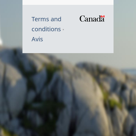
Terms and
/
conditions
Symbole
Avis
du
gouvernem
du
Canada