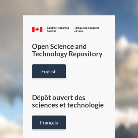
Canada.ca
/
Gouverneme
Open Science and
du
Technology Repository
Canada
English
Dépôt ouvert des
sciences et technologie
Français