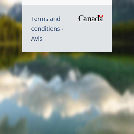
Terms and
/
conditions
Symbole
Avis
du
gouvernem
du
Canada