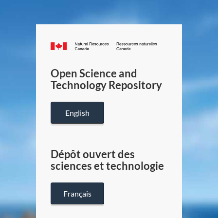
Canada.ca
/
Gouverneme
Open Science and
du
Technology Repository
Canada
English
Dépôt ouvert des
sciences et technologie
Français