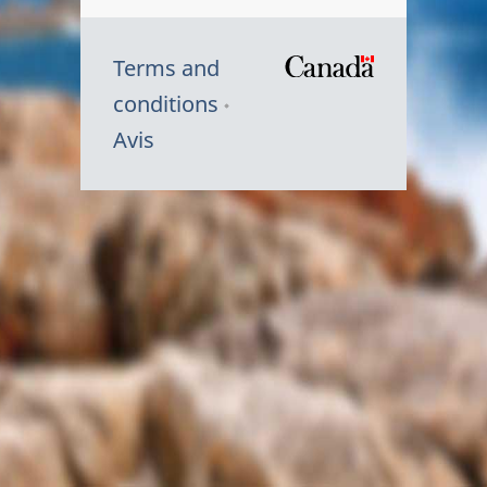
Terms and
/
conditions
Symbole
Avis
du
gouvernem
du
Canada