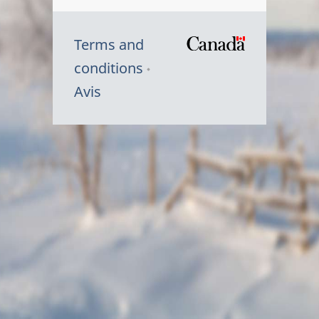
Terms and
/
conditions
Symbole
Avis
du
gouvernem
du
Canada