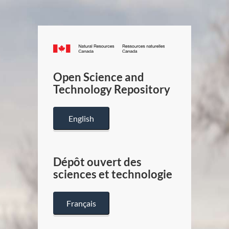
Canada.ca
/
Gouverneme
Open Science and
du
Technology Repository
Canada
English
Dépôt ouvert des
sciences et technologie
Français