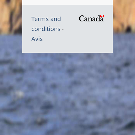
Terms and
/
conditions
Symbole
Avis
du
gouvernem
du
Canada