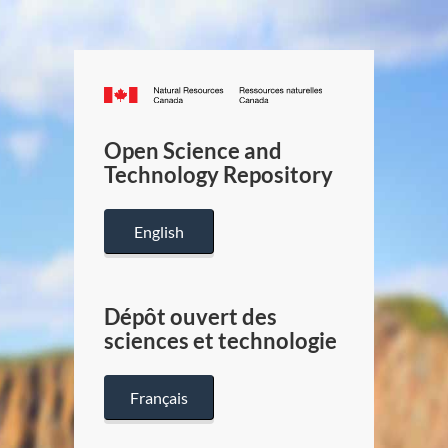
Canada.ca
/
Gouverneme
Open Science and
du
Technology Repository
Canada
English
Dépôt ouvert des
sciences et technologie
Français