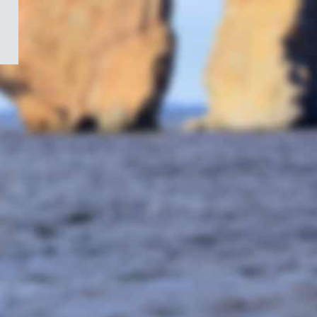
/
Symbole
du
gouvernement
du
Canada