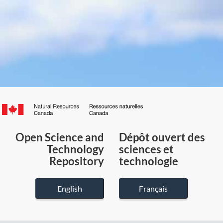
Canada.ca
/
Gouvernement
Open Science and
Dépôt ouvert des
du
Technology
sciences et
Canada
Repository
technologie
English
Français