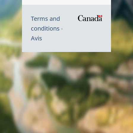
Terms and
/
conditions
Symbole
Avis
du
gouvernem
du
Canada