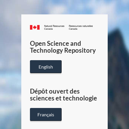
Canada.ca
/
Gouverneme
Open Science and
du
Technology Repository
Canada
English
Dépôt ouvert des
sciences et technologie
Français