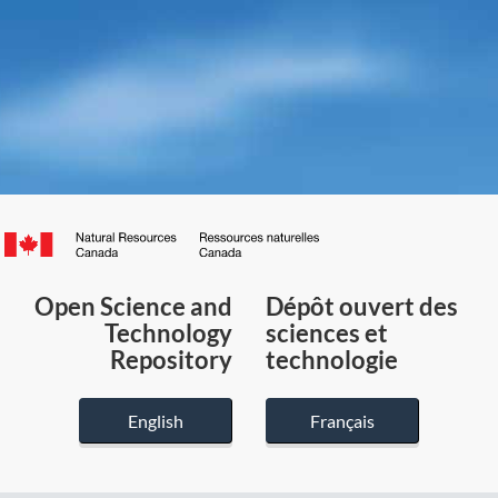
Canada.ca
/
Gouvernement
Open Science and
Dépôt ouvert des
du
Technology
sciences et
Canada
Repository
technologie
English
Français