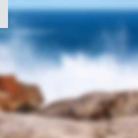
/
Symbole
du
gouvernement
du
Canada