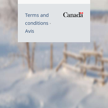
Terms and
/
conditions
Symbole
Avis
du
gouvernem
du
Canada