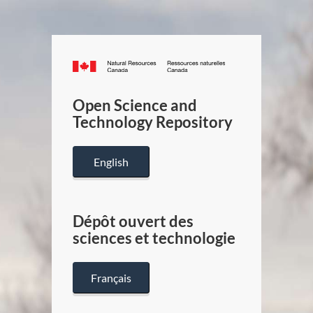
Canada.ca
/
Gouverneme
Open Science and
du
Technology Repository
Canada
English
Dépôt ouvert des
sciences et technologie
Français