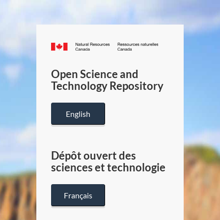
Canada.ca
/
Gouverneme
Open Science and
du
Technology Repository
Canada
English
Dépôt ouvert des
sciences et technologie
Français