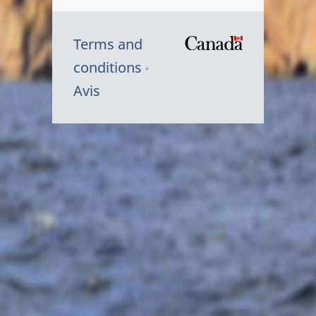
Terms and
/
conditions
Symbole
Avis
du
gouvernem
du
Canada