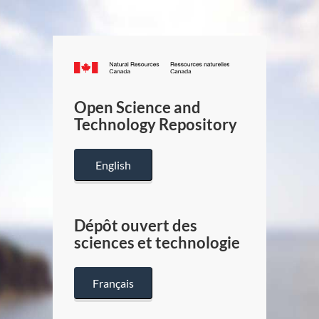
Canada.ca
/
Gouverneme
Open Science and
du
Technology Repository
Canada
English
Dépôt ouvert des
sciences et technologie
Français