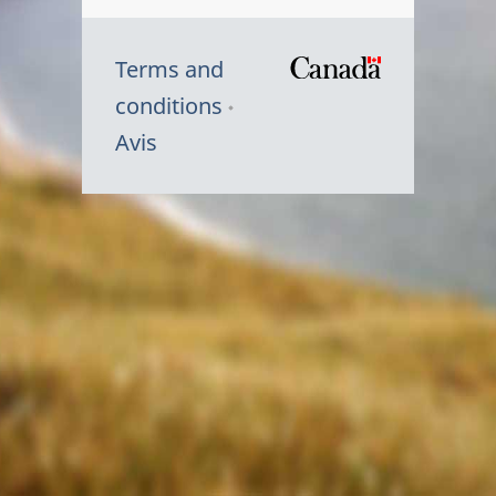
Terms and
/
conditions
Symbole
Avis
du
gouvernem
du
Canada