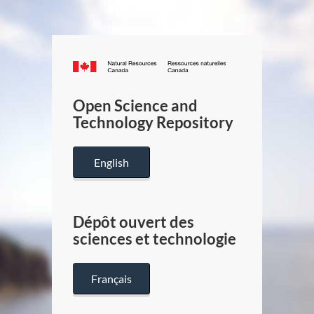
Canada.ca
/
Gouverneme
Open Science and
du
Technology Repository
Canada
English
Dépôt ouvert des
sciences et technologie
Français