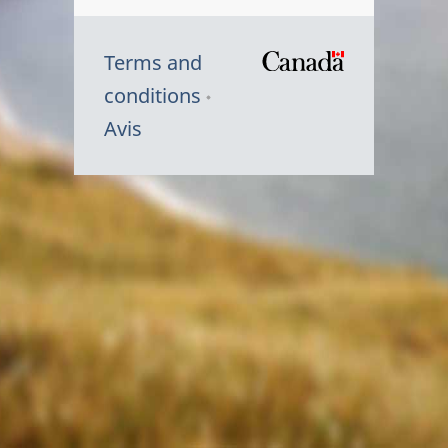
Terms and
/
conditions
Symbole
Avis
du
gouvernem
du
Canada