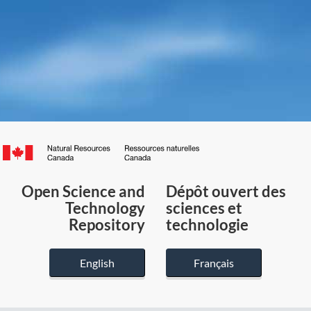
Canada.ca
/
Gouvernement
Open Science and
Dépôt ouvert des
du
Technology
sciences et
Canada
Repository
technologie
English
Français