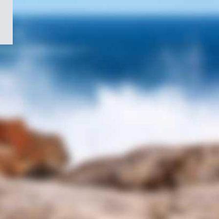
/
Symbole
du
gouvernement
du
Canada