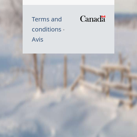
Terms and
/
conditions
Symbole
Avis
du
gouvernem
du
Canada