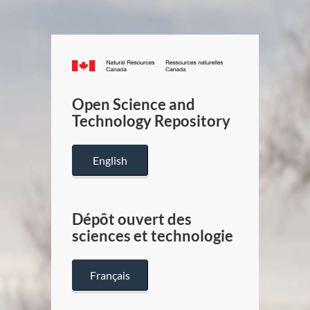
Canada.ca
/
Gouverneme
Open Science and
du
Technology Repository
Canada
English
Dépôt ouvert des
sciences et technologie
Français