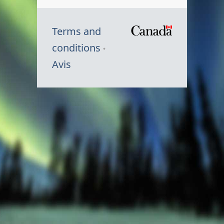
Terms and
/
conditions
Symbole
Avis
du
gouvernem
du
Canada