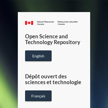
Canada.ca
/
Gouverneme
Open Science and
du
Technology Repository
Canada
English
Dépôt ouvert des
sciences et technologie
Français