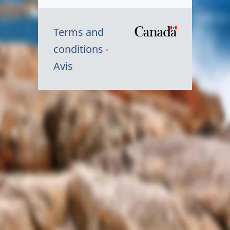
Terms and
/
conditions
Symbole
Avis
du
gouvernem
du
Canada