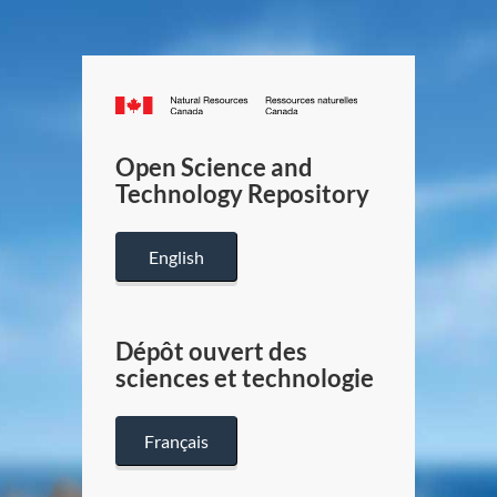
Canada.ca
/
Gouverneme
Open Science and
du
Technology Repository
Canada
English
Dépôt ouvert des
sciences et technologie
Français