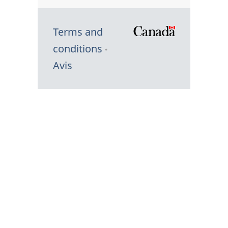
Terms and
/
conditions
Symbole
Avis
du
gouvernem
du
Canada