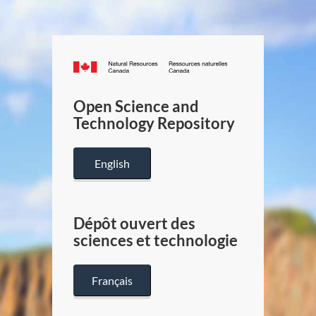
Canada.ca
/
Gouverneme
Open Science and
du
Technology Repository
Canada
English
Dépôt ouvert des
sciences et technologie
Français