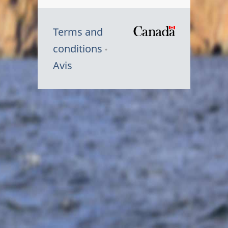
Terms and
/
conditions
Symbole
Avis
du
gouvernem
du
Canada