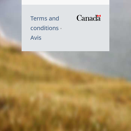
Terms and
/
conditions
Symbole
Avis
du
gouvernem
du
Canada