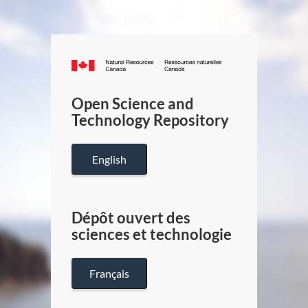
Canada.ca
/
Gouverneme
Open Science and
du
Technology Repository
Canada
English
Dépôt ouvert des
sciences et technologie
Français