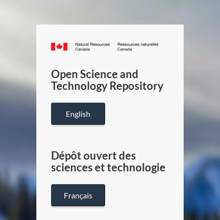
Canada.ca
/
Gouverneme
Open Science and
du
Technology Repository
Canada
English
Dépôt ouvert des
sciences et technologie
Français