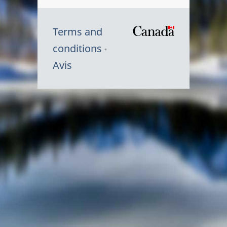
Terms and
/
conditions
Symbole
Avis
du
gouvernem
du
Canada