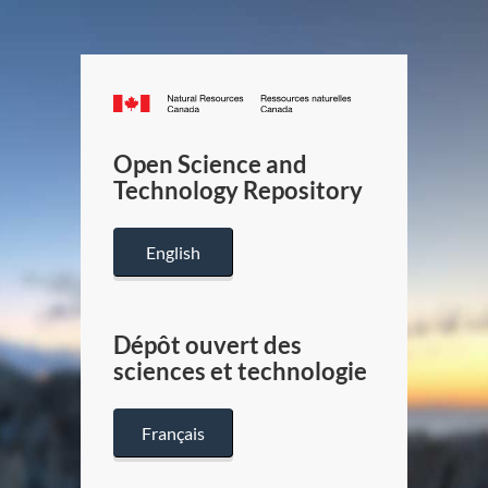
Canada.ca
/
Gouverneme
Open Science and
du
Technology Repository
Canada
English
Dépôt ouvert des
sciences et technologie
Français