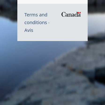
Terms and
/
conditions
Symbole
Avis
du
gouvernem
du
Canada