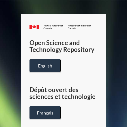
Canada.ca
/
Gouverneme
Open Science and
du
Technology Repository
Canada
English
Dépôt ouvert des
sciences et technologie
Français