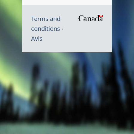
Terms and
/
conditions
Symbole
Avis
du
gouvernem
du
Canada