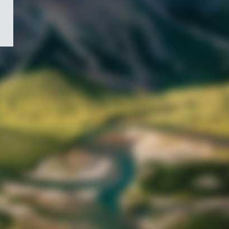
/
Symbole
du
gouvernement
du
Canada