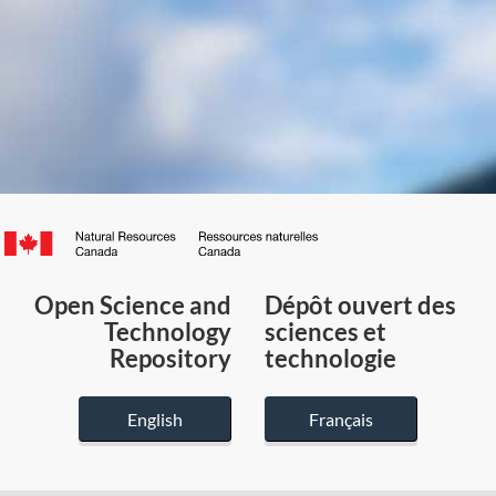
Canada.ca
/
Gouvernement
Open Science and
Dépôt ouvert des
du
Technology
sciences et
Canada
Repository
technologie
English
Français