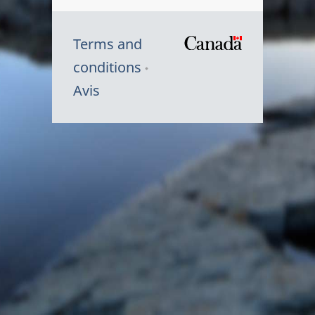
Terms and
/
conditions
Symbole
Avis
du
gouvernem
du
Canada