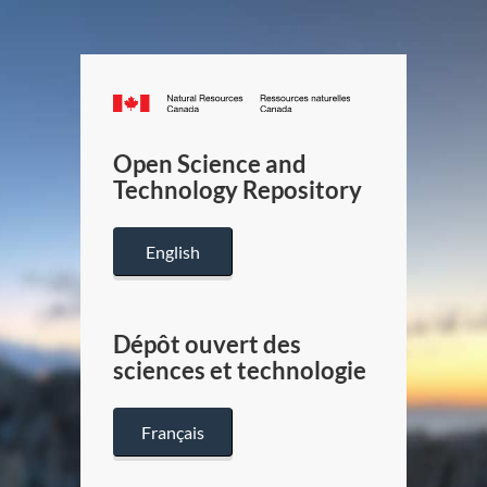
Canada.ca
/
Gouverneme
Open Science and
du
Technology Repository
Canada
English
Dépôt ouvert des
sciences et technologie
Français