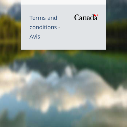
Terms and
/
conditions
Symbole
Avis
du
gouvernem
du
Canada