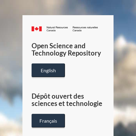
Canada.ca
/
Gouverneme
Open Science and
du
Technology Repository
Canada
English
Dépôt ouvert des
sciences et technologie
Français