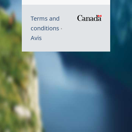
Terms and
/
conditions
Symbole
Avis
du
gouvernem
du
Canada