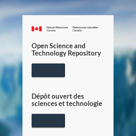
Canada.ca
/
Gouverneme
Open Science and
du
Technology Repository
Canada
English
Dépôt ouvert des
sciences et technologie
Français