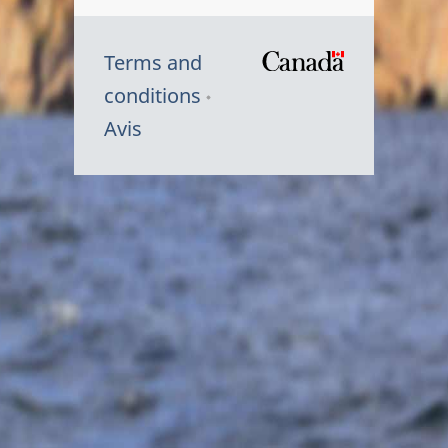
Terms and
/
conditions
Symbole
Avis
du
gouvernem
du
Canada