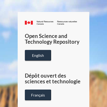
Canada.ca
/
Gouverneme
Open Science and
du
Technology Repository
Canada
English
Dépôt ouvert des
sciences et technologie
Français