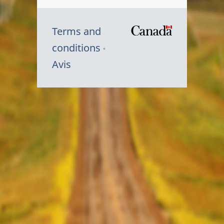
Terms and
/
conditions
Symbole
Avis
du
gouvernem
du
Canada