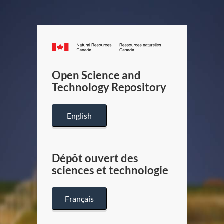
Canada.ca
/
Gouverneme
Open Science and
du
Technology Repository
Canada
English
Dépôt ouvert des
sciences et technologie
Français