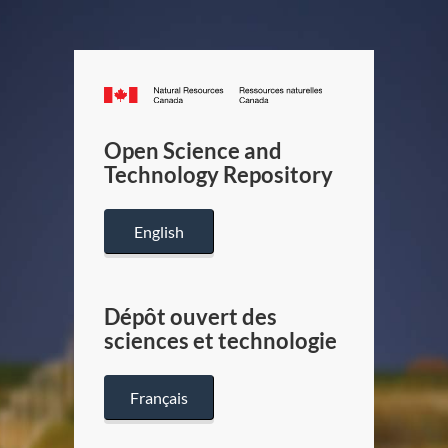
Canada.ca
/
Gouverneme
Open Science and
du
Technology Repository
Canada
English
Dépôt ouvert des
sciences et technologie
Français