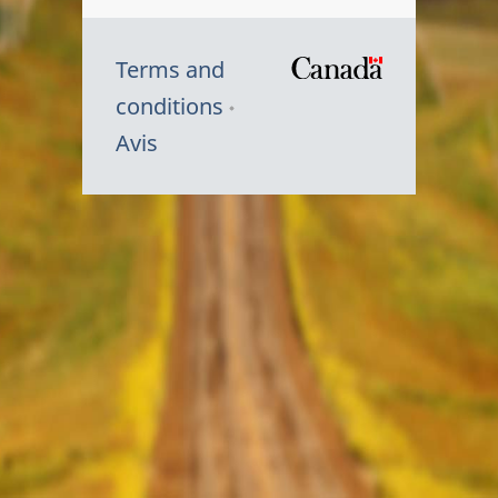
Terms and
/
conditions
Symbole
Avis
du
gouvernem
du
Canada