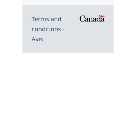
Terms and
/
conditions
Symbole
Avis
du
gouvernem
du
Canada