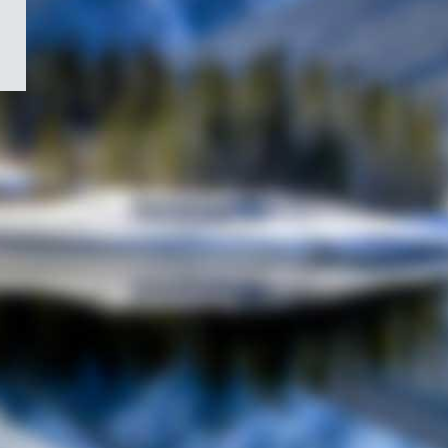
/
Symbole
du
gouvernement
du
Canada