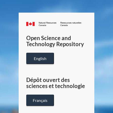
Canada.ca
/
Gouverneme
Open Science and
du
Technology Repository
Canada
English
Dépôt ouvert des
sciences et technologie
Français