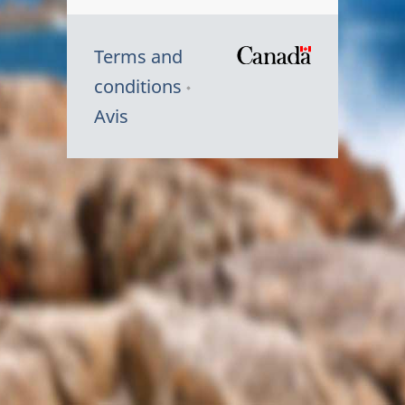
Terms and
/
conditions
Symbole
Avis
du
gouvernem
du
Canada